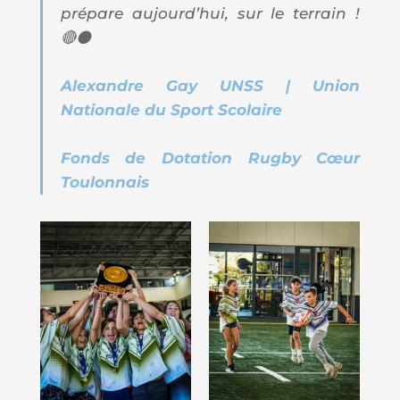
prépare aujourd’hui, sur le terrain !
🔴⚫️
Alexandre Gay
UNSS | Union
Nationale du Sport Scolaire
Fonds de Dotation Rugby Cœur
Toulonnais