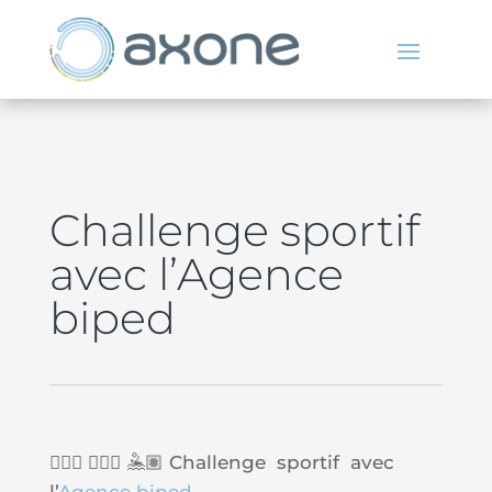
Challenge sportif
avec l’Agence
biped
🚴🏾‍♀️🏃🏽‍♀️🤽🏽Challenge sportif avec
l’
Agence biped