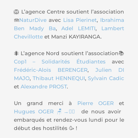
🦁 L’agence Centre soutient l’association
🪼
NaturDive
avec
Lisa Pierinet
,
Ibrahima
Ben Mady Ba
,
Adel LEMITI
,
Lambert
Chevillotte
et Manzi KAYIRANGA.
🐜 L’agence Nord soutient l’association📚
Cop1 – Solidarités Étudiantes
avec
Frédéric-Aloïs BERENGER
,
Julien DI
MAJO
,
Thibaut HENNEQUI
,
Sylvain Cadic
et
Alexandre PROST
.
Un grand merci à
Pierre OGER
et
Hugues OGER 🪑→🏃‍♂️
de nous avoir
embarqués et rendez-vous lundi pour le
début des hostilités 🥳 !