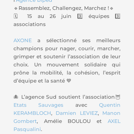
🔹Rassemblez, Challengez, Marchez !🔹
🗓️ 15 au 26 juin 3️⃣ équipes 3️⃣
associations
AXONE
a sélectionné ses meilleurs
champions pour nager, courir, marcher,
grimper et soutenir l’association de leur
choix. Un mouvement solidaire qui
prône la
mobilité
, la
cohésion
, l’esprit
d’équipe et la
santé
💙
🐙 L’agence Sud soutient l’association🦉
Etats Sauvages
avec
Quentin
KERAMBLOCH
,
Damien LEVIEZ
,
Manon
Gombert
, Amélie BOULOU et
AXEL
Pasqualini
.