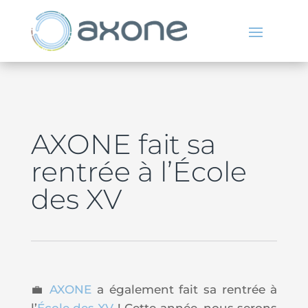
AXONE fait sa
rentrée à l’École
des XV
💼
AXONE
a également fait sa rentrée à
l’
École des XV
! Cette année, nous serons