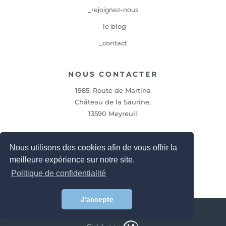
_rejoignez-nous
_le blog
_contact
NOUS CONTACTER
1985, Route de Martina
Château de la Saurine,
13590 Meyreuil
contact@axonegroup.com
Nous utilisons des cookies afin de vous offrir la
meilleure expérience sur notre site.
04 42 27 07 19
Politique de confidentialité
J'accepte
© 2026 AXONE –
Mentions légales
|